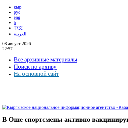
кыр
рус
eng
tr
中文
العربية
08 август 2026
22:57
Все архивные материалы
Поиск по архиву
На основной сайт
В Оше спортсмены активно вакциниру