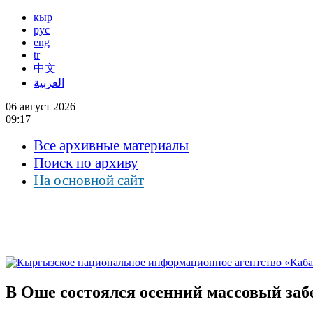
кыр
рус
eng
tr
中文
العربية
06 август 2026
09:17
Все архивные материалы
Поиск по архиву
На основной сайт
В Оше состоялся осенний массовый забе