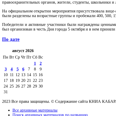
правоохранительных органов, жители, студенты, школьники и 
На официальном открытии мероприятия присутствовала вице-мэ
были разделены на возрастные группы и пробежали 400, 500, 15
Победители и активные участники были награждены ценными 
был организован в честь Дня города 5 октября и в нем приняли у
По дате
август 2026
Пн
Вт
Ср
Чт
Пт
Сб
Вс
1
2
3
4
5
6
7
8
9
10
11
12
13
14
15
16
17
18
19
20
21
22
23
24
25
26
27
28
29
30
31
2023 Все права защищены. © Содержание сайта КНИА КАБАР
Все архивные материалы
Поиск архивных материалов по названию