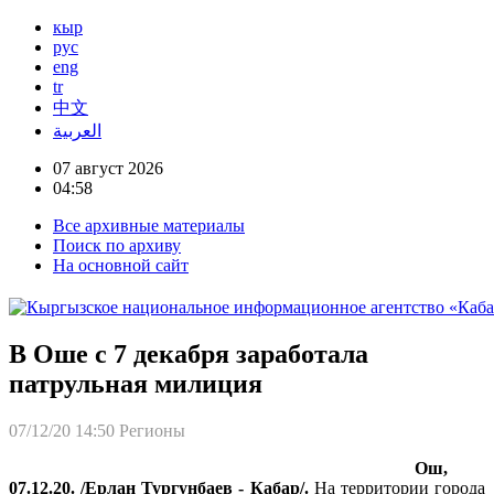
кыр
рус
eng
tr
中文
العربية
07 август 2026
04:58
Все архивные материалы
Поиск по архиву
На основной сайт
В Оше с 7 декабря заработала
патрульная милиция
07/12/20 14:50
Регионы
Ош,
07.12.20. /Ерлан Тургунбаев - Кабар/.
На территории города