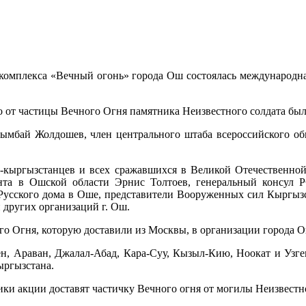
омплекса «Вечный огонь» города Ош состоялась международна
о от частицы Вечного Огня памятника Неизвестного солдата бы
ымбай Жолдошев, член центрального штаба всероссийского о
-кыргызстанцев и всех сражавшихся в Великой Отечественной
ента в Ошской области Эрнис Толтоев, генеральный консул 
 Русского дома в Оше, представители Вооруженных сил Кыргыз
 других организаций г. Ош.
го Огня, которую доставили из Москвы, в организации города 
ен, Араван, Джалал-Абад, Кара-Суу, Кызыл-Кию, Ноокат и Узген
ыргызстана.
ники акции доставят частичку Вечного огня от могилы Неизвестн