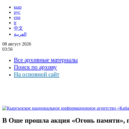
кыр
рус
eng
tr
中文
العربية
08 август 2026
03:56
Все архивные материалы
Поиск по архиву
На основной сайт
В Оше прошла акция «Огонь памяти», 