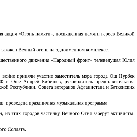
я акция «Огонь памяти», посвященная памяти героев Великой
л зажжен Вечный огонь на одноименном комплексе.
бщественного движения «Народный фронт» телеведущая Юлия
 войне приняли участие заместитель мэра города Ош Нурбек
РФ в Оше Андрей Бибишев, руководитель представительства
ской Республики, Совета ветеранов Афганистана и Баткенских
Ош, проведена праздничная музыкальная программа.
, из этих городов частичку Вечного Огня заберут активисты-
ого Солдата.