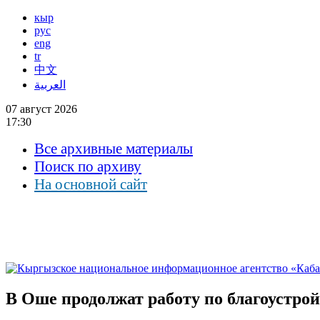
кыр
рус
eng
tr
中文
العربية
07 август 2026
17:30
Все архивные материалы
Поиск по архиву
На основной сайт
В Оше продолжат работу по благоустрой