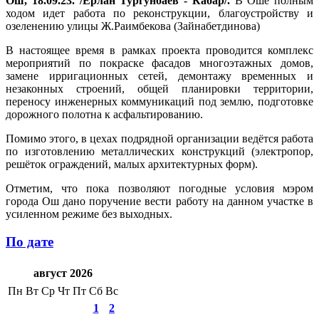
Ош, 18.09.23. /Ерлан Тургунбаев - Кабар/.
В Оше полным
ходом идет работа по реконструкции, благоустройству и
озеленению улицы Ж.Раимбекова (Зайнабетдинова)
В настоящее время в рамках проекта проводится комплекс
мероприятий по покраске фасадов многоэтажных домов,
замене ирригационных сетей, демонтажу временных и
незаконных строений, общей планировки территории,
переносу инженерных коммуникаций под землю, подготовке
дорожного полотна к асфальтированию.
Помимо этого, в цехах подрядной организации ведётся работа
по изготовлению металлических конструкций (электропор,
решёток ограждений, малых архитектурных форм).
Отметим, что пока позволяют погодные условия мэром
города Ош дано поручение вести работу на данном участке в
усиленном режиме без выходных.
По дате
август 2026
Пн
Вт
Ср
Чт
Пт
Сб
Вс
1
2