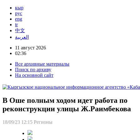
кыр
рус
eng
tr
中文
العربية
11 август 2026
02:36
Все архивные материалы
Поиск по архиву
На основной сайт
В Оше полным ходом идет работа по
реконструкции улицы Ж.Раимбекова
18/09/23 12:15
Регионы