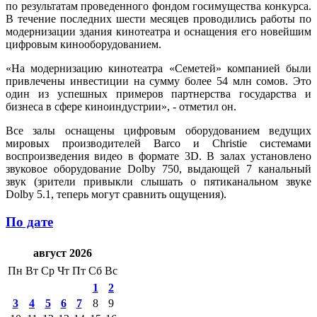
по результатам проведенного фондом госимущества конкурса.
В течение последних шести месяцев проводились работы по
модернизации здания кинотеатра и оснащения его новейшим
цифровым кинооборудованием.
«На модернизацию кинотеатра «Семетей» компанией были
привлечены инвестиции на сумму более 54 млн сомов. Это
один из успешных примеров партнерства государства и
бизнеса в сфере киноиндустрии», - отметил он.
Все залы оснащены цифровым оборудованием ведущих
мировых производителей Barco и Christie системами
воспроизведения видео в формате 3D. В залах установлено
звуковое оборудование Dolby 750, выдающей 7 канальный
звук (зрители привыкли слышать о пятиканальном звуке
Dolby 5.1, теперь могут сравнить ощущения).
По дате
август 2026
Пн
Вт
Ср
Чт
Пт
Сб
Вс
1
2
3
4
5
6
7
8
9