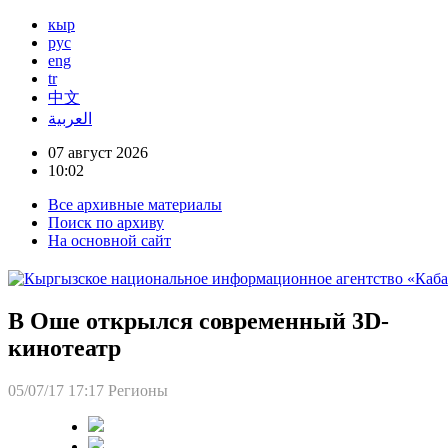
кыр
рус
eng
tr
中文
العربية
07 август 2026
10:02
Все архивные материалы
Поиск по архиву
На основной сайт
В Оше открылся современный 3D-
кинотеатр
05/07/17 17:17
Регионы