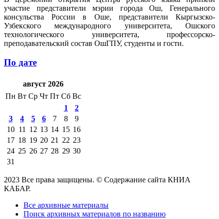
участие представители мэрии города Ош, Генерального
консульства России в Оше, представители Кыргызско-
Узбекского международного университета, Ошского
технологического университета, профессорско-
преподавательский состав ОшГПУ, студенты и гости.
По дате
август 2026
Пн
Вт
Ср
Чт
Пт
Сб
Вс
1
2
3
4
5
6
7
8
9
10
11
12
13
14
15
16
17
18
19
20
21
22
23
24
25
26
27
28
29
30
31
2023 Все права защищены. © Содержание сайта КНИА
КАБАР.
Все архивные материалы
Поиск архивных материалов по названию