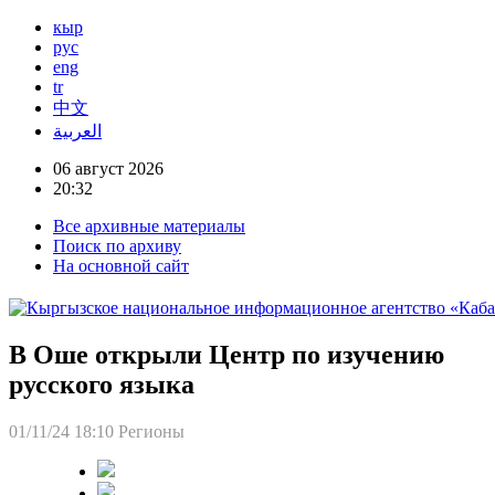
кыр
рус
eng
tr
中文
العربية
06 август 2026
20:32
Все архивные материалы
Поиск по архиву
На основной сайт
В Оше открыли Центр по изучению
русского языка
01/11/24 18:10
Регионы