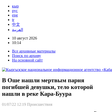
кыр
рус
eng
tr
中文
العربية
10 август 2026
10:14
Все архивные материалы
Поиск по архиву
На основной сайт
В Оше нашли мертвым парня
погибшей девушки, тело которой
нашли в реке Кара-Буура
01/07/22 12:19
Происшествия