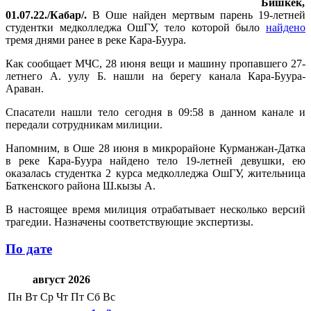
Бишкек,
01.07.22./Кабар/.
В Оше найден мертвым парень 19-летней
студентки медколледжа ОшГУ, тело которой было
найдено
тремя днями ранее в реке Кара-Буура.
Как сообщает МЧС, 28 июня вещи и машину пропавшего 27-
летнего А. уулу Б. нашли на берегу канала Кара-Буура-
Араван.
Спасатели нашли тело сегодня в 09:58 в данном канале и
передали сотрудникам милиции.
Напомним, в Оше 28 июня в микрорайоне Курманжан-Датка
в реке Кара-Буура найдено тело 19-летней девушки, ею
оказалась студентка 2 курса медколледжа ОшГУ, жительница
Баткенского района Ш.кызы А.
В настоящее время милиция отрабатывает несколько версий
трагедии. Назначены соответствующие экспертизы.
По дате
август 2026
Пн
Вт
Ср
Чт
Пт
Сб
Вс