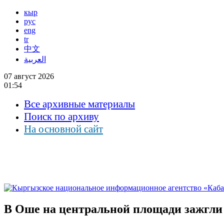
кыр
рус
eng
tr
中文
العربية
07 август 2026
01:54
Все архивные материалы
Поиск по архиву
На основной сайт
В Оше на центральной площади зажгли