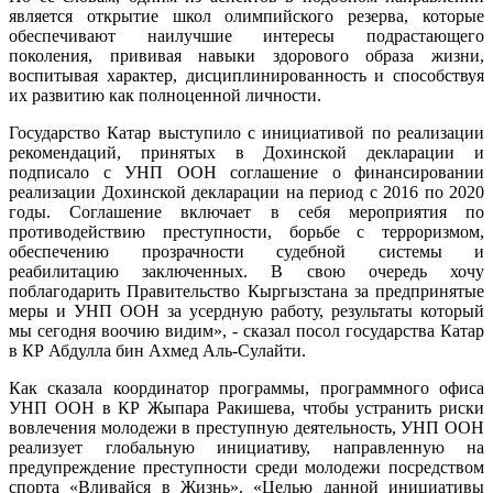
является открытие школ олимпийского резерва, которые
обеспечивают наилучшие интересы подрастающего
поколения, прививая навыки здорового образа жизни,
воспитывая характер, дисциплинированность и способствуя
их развитию как полноценной личности.
Государство Катар выступило с инициативой по реализации
рекомендаций, принятых в Дохинской декларации и
подписало с УНП ООН соглашение о финансировании
реализации Дохинской декларации на период с 2016 по 2020
годы. Соглашение включает в себя мероприятия по
противодействию преступности, борьбе с терроризмом,
обеспечению прозрачности судебной системы и
реабилитацию заключенных. В свою очередь хочу
поблагодарить Правительство Кыргызстана за предпринятые
меры и УНП ООН за усердную работу, результаты который
мы сегодня воочию видим», - сказал посол государства Катар
в КР Абдулла бин Ахмед Аль-Сулайти.
Как сказала координатор программы, программного офиса
УНП ООН в КР Жыпара Ракишева, чтобы устранить риски
вовлечения молодежи в преступную деятельность, УНП ООН
реализует глобальную инициативу, направленную на
предупреждение преступности среди молодежи посредством
спорта «Вливайся в Жизнь». «Целью данной инициативы