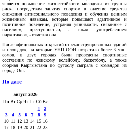
является повышение жизнестойкости молодежи из группы
риска посредствам занятия спортом в качестве средства
снижения антисоциального поведения и обучения ценным
жизненным навыкам, которые повышают адаптивное и
позитивное поведение, устраняя уязвимости, связанные с
насилием, преступностью, а также употреблением
наркотиков», - отметил она.
После официальных открытий отреконструированных зданий
и площадок, на которые УНП ООН потратило более 3 млн.
сомов, в двух городах были проведены спортивные
состязания по женскому волейболу, баскетболу, а также
сборная Кыргызстана по футболу сыграла с командой из
города Ош.
По дате
август 2026
Пн
Вт
Ср
Чт
Пт
Сб
Вс
1
2
3
4
5
6
7
8
9
10
11
12
13
14
15
16
17
18
19
20
21
22
23