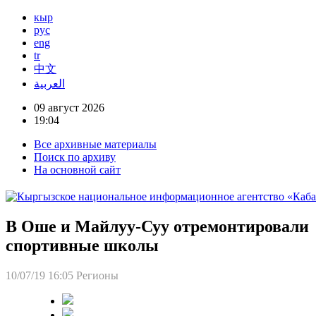
кыр
рус
eng
tr
中文
العربية
09 август 2026
19:04
Все архивные материалы
Поиск по архиву
На основной сайт
В Оше и Майлуу-Суу отремонтировали
спортивные школы
10/07/19 16:05
Регионы