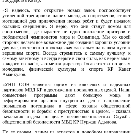
Государства Катар.
«Я надеюсь, что открытие новых залов поспособствует
усиленной тренировки наших молодых спортсменов, станет
мотивацией для привлечения новых ребят и будет началом
больших свершений. Я верю, что они станут домом для
спортсменов, где вырастет не одно поколение призеров и
победителей чемпионатов мира и Олимпиад. Мы со своей
стороны делаем все возможное для создания хороших условий
для вас, постепенно прокладывая «асфальт» на вашем пути к
вершинам спорта. Всегда стремитесь к самому лучшему, к
самому заветному и всегда верьте в свои силы, как верим мы в
каждого из вас!», - отметил директор Госагентства по делам
молодежи, физической культуры и спорта КР Канат
Аманкулов.
«УНП ООН является одним из ключевых и надежных
партнеров МВД КР в достижении поставленных целей. Наши
совместные программы дают большую мощь в
реформировании органов внутренних дел в направлении
повышения потенциала в сфере охраны общественной
безопасности и борьбы с преступностью в целом, - сказала
начальник отдела по делам несовершеннолетних Службы
общественной безопасности МВД КР Нуржан Адылова.
По ее словам, одним из аспектов в подобном направлении