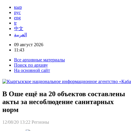
кыр
рус
eng
tr
中文
العربية
09 август 2026
11:43
Все архивные материалы
Поиск по архиву
На основной сайт
В Оше ещё на 20 объектов составлены
акты за несоблюдение санитарных
норм
12/08/20 13:22
Регионы