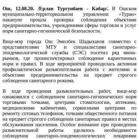
Ош, 12.08.20. /Ерлан Тургунбаев - Кабар/.
В Ошском
муниципально-территориальном управлении «Туран»
накануне прошла проверка соблюдения объектами
предпринимательства, учреждениями сферы торговли и услуг
норм санитарно-гигиенической безопасности.
Вице-мэр города Ош Эмилбек Шадыханов совместно с
представителями МТУ и специалистами санитарно-
эпидемиологической службы (СЭС) посетил ряд мини-
рынков, где проинспектировал соблюдение карантинных
норм и правил. В ходе мероприятий проводилась активная
профилактическая разъяснительная работа с жителями и
объектами предпринимательства на предмет строгого
соблюдения санитарного режима.
В ходе проведения разъяснительных работ, вице-мэр
ознакомился с соблюдением санитарно-гигиенических норм
торговыми точками, центрами стоматологии, аптеками,
медицинскими кабинетами, сервисными центрами по
ремонту сотовых телефонов, точками общественного питания
на предмет строгого соблюдения санитарных правил в местах
обслуживания населения. Особое внимание при проведении
разъяснительной работы уделялось необходимости
соблюдения санитарно-эпидемиологических пекарнями