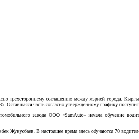
сно трехстороннему соглашению между мэрией города, Кыргы
5. Оставшаяся часть согласно утвержденному графику поступит 
томобильного завода ООО «SamAuto» начала обучение водите
ек Жунусбаев. В настоящее время здесь обучаются 70 водителе