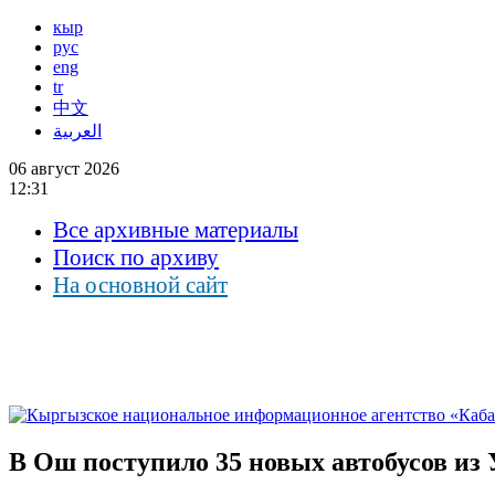
кыр
рус
eng
tr
中文
العربية
06 август 2026
12:31
Все архивные материалы
Поиск по архиву
На основной сайт
В Ош поступило 35 новых автобусов из