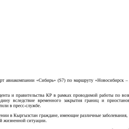
т авиакомпании «Сибирь» (S7) по маршруту «Новосибирск – 
дента и правительства КР в рамках проводимой работы по во
дину вследствие временного закрытия границ и приостанов
или в пресс-службе.
ении в Кыргызстан граждане, имеющие различные заболевания
ой жизненной ситуации.