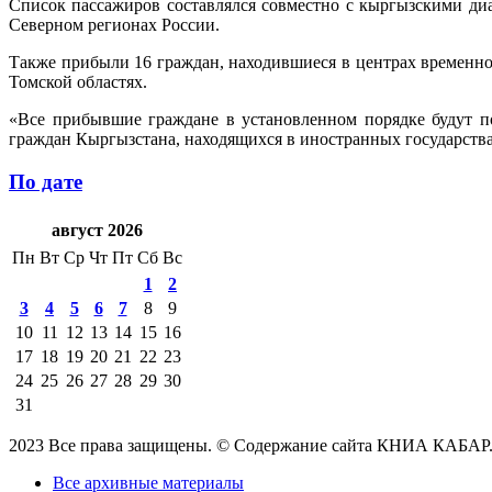
Список пассажиров составлялся совместно с кыргызскими д
Северном регионах России.
Также прибыли 16 граждан, находившиеся в центрах временн
Томской областях.
«Все прибывшие граждане в установленном порядке будут п
граждан Кыргызстана, находящихся в иностранных государства
По дате
август 2026
Пн
Вт
Ср
Чт
Пт
Сб
Вс
1
2
3
4
5
6
7
8
9
10
11
12
13
14
15
16
17
18
19
20
21
22
23
24
25
26
27
28
29
30
31
2023 Все права защищены. © Содержание сайта КНИА КАБАР
Все архивные материалы