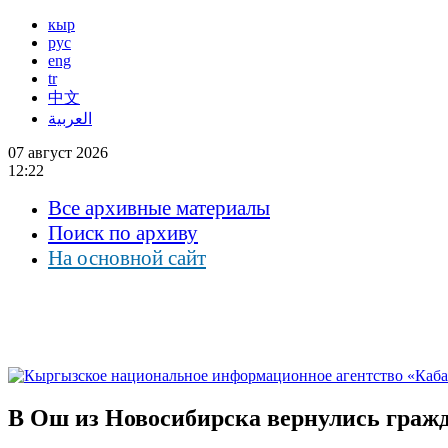
кыр
рус
eng
tr
中文
العربية
07 август 2026
12:22
Все архивные материалы
Поиск по архиву
На основной сайт
В Ош из Новосибирска вернулись граж