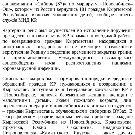
авиакомпании «Сибирь (S7)» по маршруту «Новосибирск–
Ош», которым из России вернулись 181 граждан Кыргызской
Республики, включая малолетних детей, сообщает пресс-
служба МИД КР.
Чартерный рейс был осуществлен во исполнение поручения
президента и правительства КР в рамках проводимой работы
по возвращению граждан Кыргызстана, находящихся в
иностранных государствах и не имеющих возможности
вернуться на Родину вследствие временного закрытия границ
и приостановления международного пассажирского
авиасообщения из-за распространения пандемии
коронавирусной инфекции.
Список пассажиров был сформирован в порядке очередности
обращений граждан КР, нуждающихся в возвращении в
Кыргызстан, поступивших в Генеральное консульство КР в
г.Новосибирске, включая беременных женщин, женщин с
малолетними детьми, людей пожилого возраста, лиц,
перенесших операции в новосибирских клиниках и студентов
– граждан Кыргызстана, обучающихся в сибирских ВУЗах. В
географическом разрезе данным рейсом прибыли граждане
Кыргызской Республики из Новосибирска, Красноярска,
Иркутска, Южно - Сахалинска, Владивостока,
Петропавловска -Камчатского, Якутска, а также других