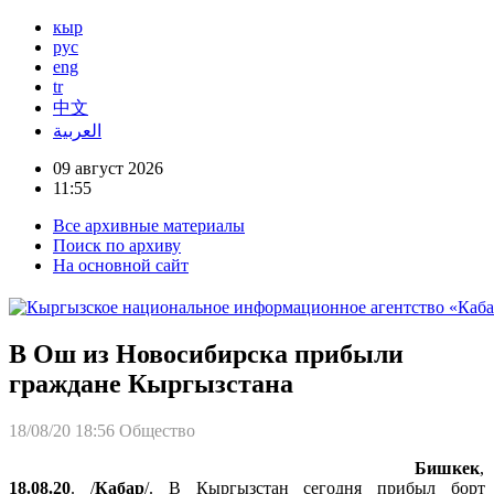
кыр
рус
eng
tr
中文
العربية
09 август 2026
11:55
Все архивные материалы
Поиск по архиву
На основной сайт
В Ош из Новосибирска прибыли
граждане Кыргызстана
18/08/20 18:56
Общество
Бишкек
,
18.08.20
. /
Кабар
/. В Кыргызстан сегодня прибыл борт