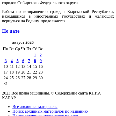
городов Сибирского Федерального округа.
Работа по возвращению граждан Кыргызской Республики,
находящихся в иностранных государствах и желающих
вернуться на Родину, продолжается.
По дате
август 2026
Пн
Вт
Ср
Чт
Пт
Сб
Вс
1
2
3
4
5
6
7
8
9
10
11
12
13
14
15
16
17
18
19
20
21
22
23
24
25
26
27
28
29
30
31
2023 Все права защищены. © Содержание сайта КНИА
КАБАР.
Все архивные материалы
Поиск архивных материалов по названию
Поиск архивных материалов по дате