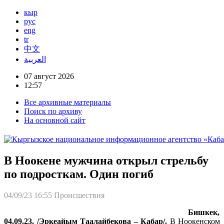
кыр
рус
eng
tr
中文
العربية
07 август 2026
12:57
Все архивные материалы
Поиск по архиву
На основной сайт
В Ноокене мужчина открыл стрельбу
по подросткам. Один погиб
04/09/23 16:55
Происшествия
Бишкек,
04.09.23. /Эркеайым Таалайбекова – Кабар/.
В Ноокенском