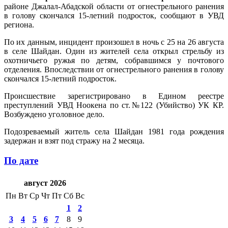
районе Джалал-Абадской области от огнестрельного ранения
в голову скончался 15-летний подросток, сообщают в УВД
региона.
По их данным, инцидент произошел в ночь с 25 на 26 августа
в селе Шайдан. Один из жителей села открыл стрельбу из
охотничьего ружья по детям, собравшимся у почтового
отделения. Впоследствии от огнестрельного ранения в голову
скончался 15-летний подросток.
Происшествие зарегистрировано в Едином реестре
преступлений УВД Ноокена по ст.№122 (Убийство) УК КР.
Возбуждено уголовное дело.
Подозреваемый житель села Шайдан 1981 года рождения
задержан и взят под стражу на 2 месяца.
По дате
август 2026
Пн
Вт
Ср
Чт
Пт
Сб
Вс
1
2
3
4
5
6
7
8
9