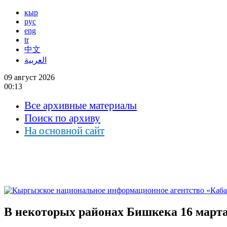
кыр
рус
eng
tr
中文
العربية
09 август 2026
00:13
Все архивные материалы
Поиск по архиву
На основной сайт
В некоторых районах Бишкека 16 марта