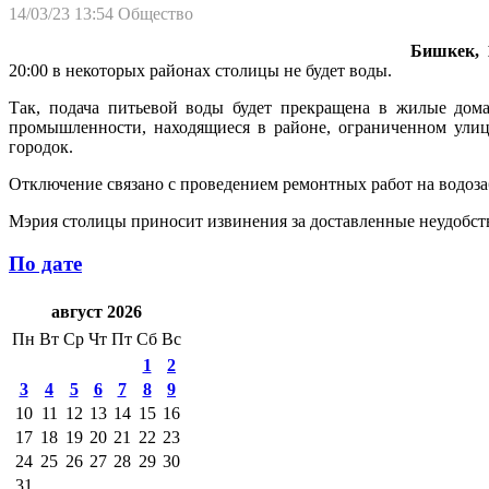
14/03/23 13:54
Общество
Бишкек, 1
20:00 в некоторых районах столицы не будет воды.
Так, подача питьевой воды будет прекращена в жилые дома
промышленности, находящиеся в районе, ограниченном улиц
городок.
Отключение связано с проведением ремонтных работ на водоза
Мэрия столицы приносит извинения за доставленные неудобства
По дате
август 2026
Пн
Вт
Ср
Чт
Пт
Сб
Вс
1
2
3
4
5
6
7
8
9
10
11
12
13
14
15
16
17
18
19
20
21
22
23
24
25
26
27
28
29
30
31