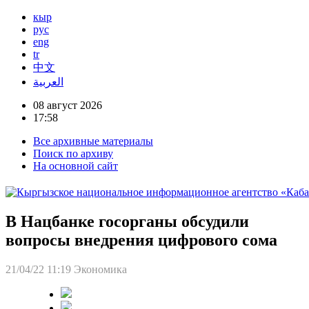
кыр
рус
eng
tr
中文
العربية
08 август 2026
17:58
Все архивные материалы
Поиск по архиву
На основной сайт
В Нацбанке госорганы обсудили
вопросы внедрения цифрового сома
21/04/22 11:19
Экономика