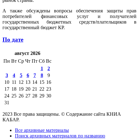
рынок страны.
А также обсуждены вопросы обеспечения защиты прав
потребителей финансовых услуг и получателей
государственных бюджетных средств/плательщиков в
государственный бюджет КР.
По дате
август 2026
Пн
Вт
Ср
Чт
Пт
Сб
Вс
1
2
3
4
5
6
7
8
9
10
11
12
13
14
15
16
17
18
19
20
21
22
23
24
25
26
27
28
29
30
31
2023 Все права защищены. © Содержание сайта КНИА
КАБАР.
Все архивные материалы
Поиск архивных материалов по названию