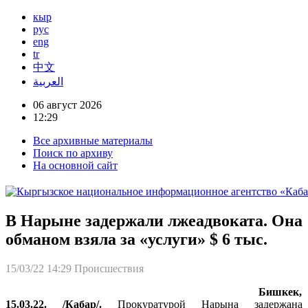
кыр
рус
eng
tr
中文
العربية
06 август 2026
12:29
Все архивные материалы
Поиск по архиву
На основной сайт
В Нарыне задержали лжеадвоката. Она
обманом взяла за «услуги» $ 6 тыс.
15/03/22 14:29
Происшествия
Бишкек,
15.03.22. /Кабар/.
Прокуратурой Нарына задержана