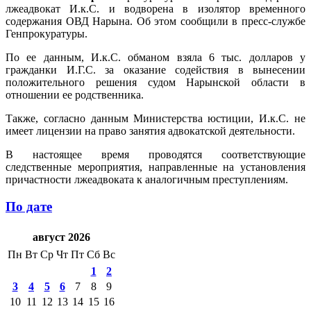
лжеадвокат И.к.С. и водворена в изолятор временного
содержания ОВД Нарына. Об этом сообщили в пресс-службе
Генпрокуратуры.
По ее данным, И.к.С. обманом взяла 6 тыс. долларов у
гражданки И.Г.С. за оказание содействия в вынесении
положительного решения судом Нарынской области в
отношении ее родственника.
Также, согласно данным Министерства юстиции, И.к.С. не
имеет лицензии на право занятия адвокатской деятельности.
В настоящее время проводятся соответствующие
следственные мероприятия, направленные на установления
причастности лжеадвоката к аналогичным преступлениям.
По дате
август 2026
Пн
Вт
Ср
Чт
Пт
Сб
Вс
1
2
3
4
5
6
7
8
9
10
11
12
13
14
15
16