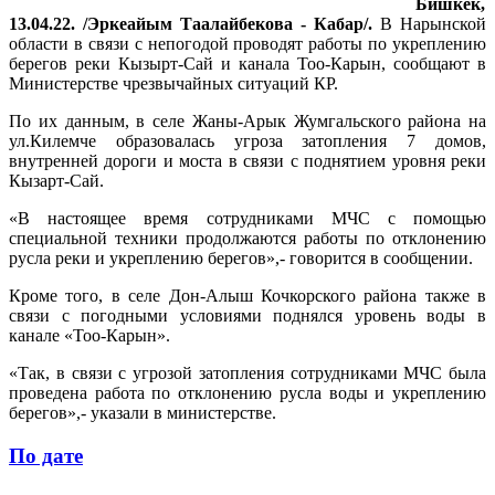
Бишкек,
13.04.22. /Эркеайым Таалайбекова - Кабар/.
В Нарынской
области в связи с непогодой проводят работы по укреплению
берегов реки Кызырт-Сай и канала Тоо-Карын, сообщают в
Министерстве чрезвычайных ситуаций КР.
По их данным, в селе Жаны-Арык Жумгальского района на
ул.Килемче образовалась угроза затопления 7 домов,
внутренней дороги и моста в связи с поднятием уровня реки
Кызарт-Сай.
«В настоящее время сотрудниками МЧС с помощью
специальной техники продолжаются работы по отклонению
русла реки и укреплению берегов»,- говорится в сообщении.
Кроме того, в селе Дон-Алыш Кочкорского района также в
связи с погодными условиями поднялся уровень воды в
канале «Тоо-Карын».
«Так, в связи с угрозой затопления сотрудниками МЧС была
проведена работа по отклонению русла воды и укреплению
берегов»,- указали в министерстве.
По дате