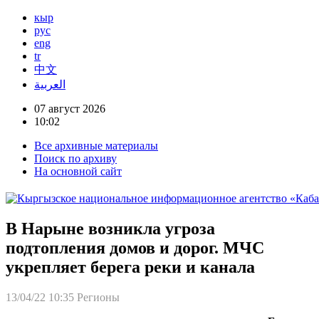
кыр
рус
eng
tr
中文
العربية
07 август 2026
10:02
Все архивные материалы
Поиск по архиву
На основной сайт
В Нарыне возникла угроза
подтопления домов и дорог. МЧС
укрепляет берега реки и канала
13/04/22 10:35
Регионы