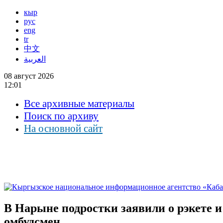
кыр
рус
eng
tr
中文
العربية
08 август 2026
12:01
Все архивные материалы
Поиск по архиву
На основной сайт
В Нарыне подростки заявили о рэкете и
омбудсмен