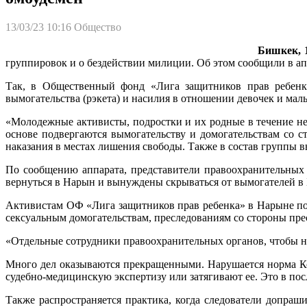
13/03/23 10:16
Общество
Бишкек, 1
группировок и о бездействии милиции. Об этом сообщили в ап
Так, в Общественный фонд «Лига защитников прав ребенк
вымогательства (рэкета) и насилия в отношении девочек и ма
«Молодежные активисты, подростки и их родные в течение нес
основе подвергаются вымогательству и домогательствам со с
наказания в местах лишения свободы. Также в состав группы в
По сообщению аппарата, представители правоохранительных
вернуться в Нарын и вынуждены скрываться от вымогателей в
Активистам ОФ «Лига защитников прав ребенка» в Нарыне пос
сексуальным домогательствам, преследованиям со стороны пр
«Отдельные сотрудники правоохранительных органов, чтобы не 
Много дел оказываются прекращенными. Нарушается норма Код
судебно-медицинскую экспертизу или затягивают ее. Это в пос
Также распространяется практика, когда следователи допраш