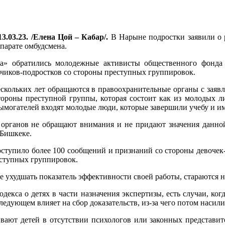
3.03.23. /Елена Цой – Кабар/.
В Нарыне подростки заявили о р
парате омбудсмена.
а» обратились молодежные активисты общественного фонда 
льчиков-подростков со стороны преступных группировок.
кольких лет обращаются в правоохранительные органы с заявле
тороны преступной группы, которая состоит как из молодых ли
ымогателей входят молодые люди, которые завершили учебу и им 
 органов не обращают внимания и не придают значения данно
 Бишкеке.
тупило более 100 сообщений и признаний со стороны девочек-
еступных группировок.
ухудшать показатель эффективности своей работы, стараются не
екса о детях в части назначения экспертизы, есть случаи, ког
ледующем влияет на сбор доказательств, из-за чего потом насили
ивают детей в отсутствии психологов или законных представи