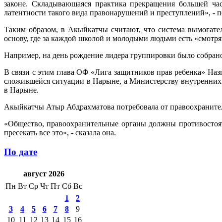
законе. Складывающаяся практика прекращения большей ча
латентности такого вида правонарушений и преступлений», - 
Таким образом, в Акыйкатчы считают, что система вымогате
основу, где за каждой школой и молодыми людьми есть «смотря
Например, на день рождение лидера группировки было собрано 
В связи с этим глава ОФ «Лига защитников прав ребенка» Наз
сложившейся ситуации в Нарыне, а Министерству внутренних
в Нарыне.
Акыйкатчы Атыр Абдрахматова потребовала от правоохраните
«Общество, правоохранительные органы должны противостоя
пресекать все это», - сказала она.
По дате
август 2026
Пн
Вт
Ср
Чт
Пт
Сб
Вс
1
2
3
4
5
6
7
8
9
10
11
12
13
14
15
16