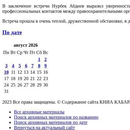
В заключение встречи Нурбек Абдиев выразил уверенност
профессиональных контактов между правоохранительными орг
Встреча прошла в очень теплой, дружественной обстановке, в
По дате
август 2026
Пн
Вт
Ср
Чт
Пт
Сб
Вс
1
2
3
4
5
6
7
8
9
10
11
12
13
14
15
16
17
18
19
20
21
22
23
24
25
26
27
28
29
30
31
2023 Все права защищены. © Содержание сайта КНИА КАБАР
Все архивные материалы
Поиск архивных материалов по названию
Поиск архивных материалов по дате
Вернуться на актуальный сайт