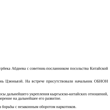
урбека Абдиева с советник-посланником посольства Китайской
ань Цзюньвэй. На встрече присутствовали начальник ОБНОН
росы дальнейшего укрепления кыргызско-китайских отношений,
рение на дальнейшее его развитие.
а борьбы с незаконным оборотом наркотиков.