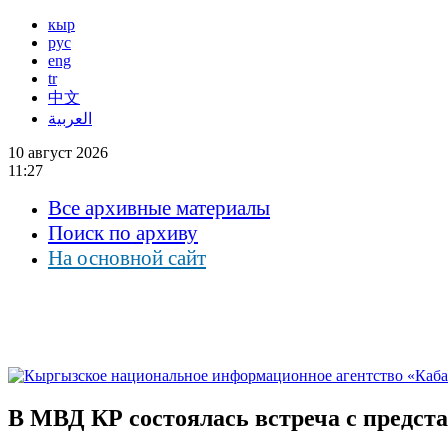
кыр
рус
eng
tr
中文
العربية
10 август 2026
11:27
Все архивные материалы
Поиск по архиву
На основной сайт
В МВД КР состоялась встреча с предст