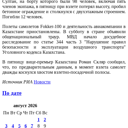
Султан, на борту которого были 98 человек, включая пять
членов экипажа, в пятницу при взлете потерял высоту, пробил
бетонное ограждение и столкнулся с двухэтажным строением.
Погибли 12 человек.
Полеты самолетов Fokker-100 и деятельность авиакомпании в
Казахстане приостановлены. В субботу в стране объявили
общенациональный траур. МВД начало досудебное
расследование по статье 344 часть 3 "Нарушение правил
безопасности и эксплуатации воздушного транспорта"
Уголовного кодекса Казахстана.
В пятницу вице-премьер Казахстана Роман Скляр сообщил,
что, по предварительным данным, в момент взлета самолет
дважды коснулся хвостом взлетно-посадочной полосы.
Источник
РИА
Новости
По дате
август 2026
Пн
Вт
Ср
Чт
Пт
Сб
Вс
1
2
3
4
5
6
7
8
9