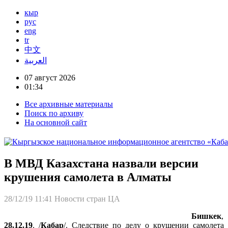
кыр
рус
eng
tr
中文
العربية
07 август 2026
01:34
Все архивные материалы
Поиск по архиву
На основной сайт
В МВД Казахстана назвали версии
крушения самолета в Алматы
28/12/19 11:41
Новости стран ЦА
Бишкек
,
28.12.19
. /
Кабар
/. Следствие по делу о крушении самолета