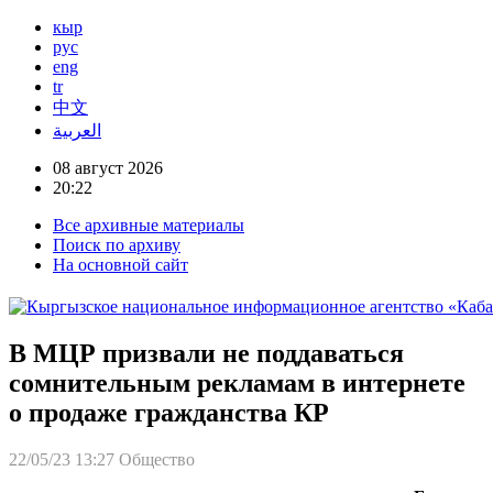
кыр
рус
eng
tr
中文
العربية
08 август 2026
20:22
Все архивные материалы
Поиск по архиву
На основной сайт
В МЦР призвали не поддаваться
сомнительным рекламам в интернете
о продаже гражданства КР
22/05/23 13:27
Общество