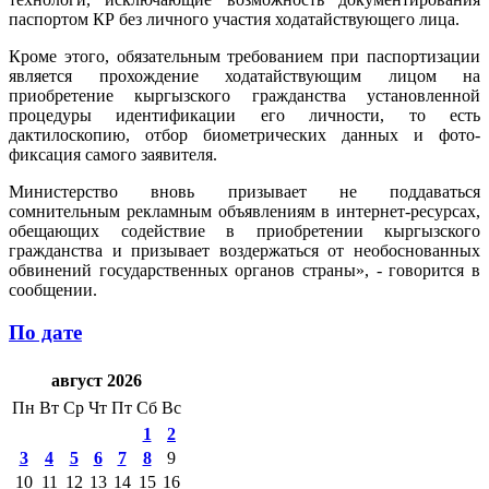
паспортом КР без личного участия ходатайствующего лица.
Кроме этого, обязательным требованием при паспортизации
является прохождение ходатайствующим лицом на
приобретение кыргызского гражданства установленной
процедуры идентификации его личности, то есть
дактилоскопию, отбор биометрических данных и фото-
фиксация самого заявителя.
Министерство вновь призывает не поддаваться
сомнительным рекламным объявлениям в интернет-ресурсах,
обещающих содействие в приобретении кыргызского
гражданства и призывает воздержаться от необоснованных
обвинений государственных органов страны», - говорится в
сообщении.
По дате
август 2026
Пн
Вт
Ср
Чт
Пт
Сб
Вс
1
2
3
4
5
6
7
8
9
10
11
12
13
14
15
16