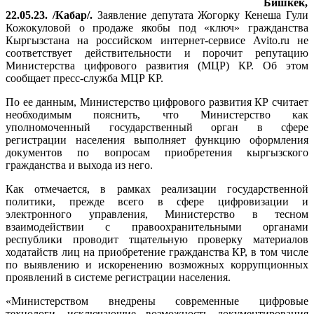
Бишкек,
22.05.23. /Кабар/.
Заявление депутата Жогорку Кенеша Гули
Кожокуловой о продаже якобы под «ключ» гражданства
Кыргызстана на российском интернет-сервисе Avito.ru не
соответствует действительности и порочит репутацию
Министерства цифрового развития (МЦР) КР. Об этом
сообщает пресс-служба МЦР КР.
По ее данным, Министерство цифрового развития КР считает
необходимым пояснить, что Министерство как
уполномоченный государственный орган в сфере
регистрации населения выполняет функцию оформления
документов по вопросам приобретения кыргызского
гражданства и выхода из него.
Как отмечается, в рамках реализации государственной
политики, прежде всего в сфере цифровизации и
электронного управления, Министерство в тесном
взаимодействии с правоохранительными органами
республики проводит тщательную проверку материалов
ходатайств лиц на приобретение гражданства КР, в том числе
по выявлению и искоренению возможных коррупционных
проявлений в системе регистрации населения.
«Министерством внедрены современные цифровые
технологи, исключающие возможность документирования