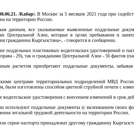
8.06.21. /Кабар/.
В Москве за 5 месяцев 2021 года при содей
а на территории России.
ым данным, все указываемые выявленные поддельные докум
ан Центральной Азии, которые в целях пребывания и заняти
ия гражданина Кыргызстана», - говорится в сообщении.
е поддельных пластиковых водительских удостоверений и паспор
рава - 29), так и гражданами Центральной Азии - 56 фактов (пасп
нным расчетом приобретают поддельные документы, забыва
кими центрами территориальных подразделений МВД России
ам, были изготовлены способом цветной струйной печати с изм
водительские удостоверения с внесением изменений в срок дей
ни используют поддельные документы (с вклеиванием своих фот
вления легальной трудовой деятельности на территории России.
или серии паспорта принадлежат другому гражданину Кыргызст