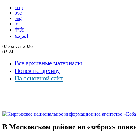
кыр
рус
eng
tr
中文
العربية
07 август 2026
02:24
Все архивные материалы
Поиск по архиву
На основной сайт
В Московском районе на «зебрах» поя