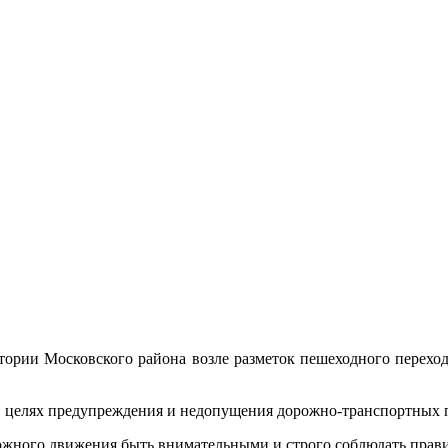
тории Московского района возле разметок пешеходного перехо
 целях предупреждения и недопущения дорожно-транспортных пр
ожного движения быть внимательными и строго соблюдать прав