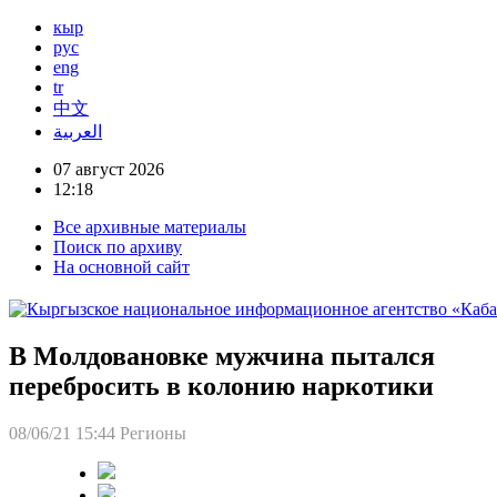
кыр
рус
eng
tr
中文
العربية
07 август 2026
12:18
Все архивные материалы
Поиск по архиву
На основной сайт
В Молдовановке мужчина пытался
перебросить в колонию наркотики
08/06/21 15:44
Регионы