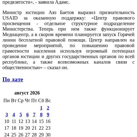
предвзятости», - заявила Адамс.
Министр юстиции Аяз Баетов выразил признательность
USAID за оказанную поддержку: «Центр правового
просвещения - отдельное структурное подразделение
Министерства. Теперь при нем также функционирует
Медиацентр, а в скором времени планируется запуск Горячей
линии бесплатной правовой помощи. Центр направлен на
проведение мероприятий, по повышению правовой
грамотности населения используя огромный потенциал
органов юстиции и других государственных органов по всей
республике, а также всевозможных каналов связи с
общественностью» – сказал он.
По дате
август 2026
Пн
Вт
Ср
Чт
Пт
Сб
Вс
1
2
3
4
5
6
7
8
9
10
11
12
13
14
15
16
17
18
19
20
21
22
23
24
25
26
27
28
29
30