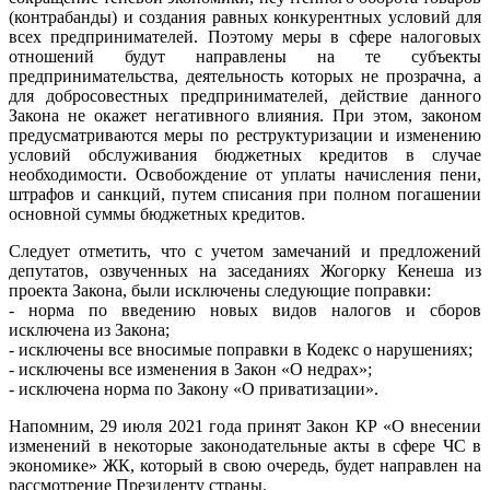
(контрабанды) и создания равных конкурентных условий для
всех предпринимателей. Поэтому меры в сфере налоговых
отношений будут направлены на те субъекты
предпринимательства, деятельность которых не прозрачна, а
для добросовестных предпринимателей, действие данного
Закона не окажет негативного влияния. При этом, законом
предусматриваются меры по реструктуризации и изменению
условий обслуживания бюджетных кредитов в случае
необходимости. Освобождение от уплаты начисления пени,
штрафов и санкций, путем списания при полном погашении
основной суммы бюджетных кредитов.
Следует отметить, что с учетом замечаний и предложений
депутатов, озвученных на заседаниях Жогорку Кенеша из
проекта Закона, были исключены следующие поправки:
- норма по введению новых видов налогов и сборов
исключена из Закона;
- исключены все вносимые поправки в Кодекс о нарушениях;
- исключены все изменения в Закон «О недрах»;
- исключена норма по Закону «О приватизации».
Напомним, 29 июля 2021 года принят Закон КР «О внесении
изменений в некоторые законодательные акты в сфере ЧС в
экономике» ЖК, который в свою очередь, будет направлен на
рассмотрение Президенту страны.