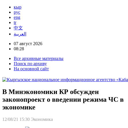
кыр
рус
eng
tr
中文
العربية
07 август 2026
08:28
Все архивные материалы
Поиск по архиву
На основной сайт
В Минэкономики КР обсужден
законопроект о введении режима ЧС в
экономике
12/08/21 15:30
Экономика