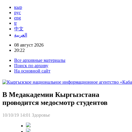
кыр
рус
eng
tr
中文
العربية
08 август 2026
20:22
Все архивные материалы
Поиск по архиву
На основной сайт
В Медакадемии Кыргызстана
проводится медосмотр студентов
10/10/19 14:01
Здоровье