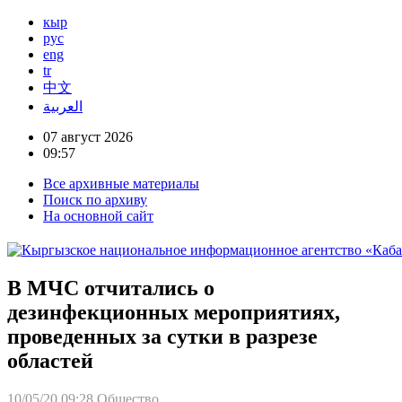
кыр
рус
eng
tr
中文
العربية
07 август 2026
09:57
Все архивные материалы
Поиск по архиву
На основной сайт
В МЧС отчитались о
дезинфекционных мероприятиях,
проведенных за сутки в разрезе
областей
10/05/20 09:28
Общество