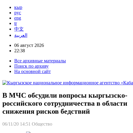
кыр
рус
eng
tr
中文
العربية
06 август 2026
22:38
Все архивные материалы
Поиск по архиву
На основной сайт
В МЧС обсудили вопросы кыргызско-
российского сотрудничества в области
снижения рисков бедствий
06/11/20 14:51
Общество