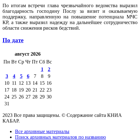
По итогам встречи глава чрезвычайного ведомства выразил
благодарность господину Послу за визит и оказываемую
поддержку, направленную на повышение потенциала МЧС
КР, а также выразил надежду на дальнейшее сотрудничество
области снижения рисков бедствий.
По дате
август 2026
Пн
Вт
Ср
Чт
Пт
Сб
Вс
1
2
3
4
5
6
7
8
9
10
11
12
13
14
15
16
17
18
19
20
21
22
23
24
25
26
27
28
29
30
31
2023 Все права защищены. © Содержание сайта КНИА
КАБАР.
Все архивные материалы
Поиск архивных материалов по названию