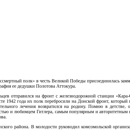
ссмертный полк» в честь Великой Победы присоединилась замм
рафия ее дедушки Полотова Аттокура.
ьцев отправился на фронт с железнодорожной станции «Кара-С
е 1942 года их полк перебросили на Донской фронт, который во
тельного лечения возвратился на родину. Помню в детстве, 
остью и любимцем Гитлера, самым популярным и авторитетным в
ова.
нского района. В молодости руководил комсомольской организац