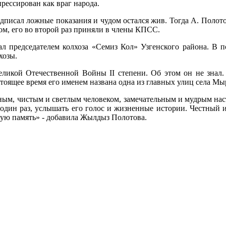
прессирован как враг народа.
дписал ложные показания и чудом остался жив. Тогда А. Полото
м, его во второй раз приняли в члены КПСС.
ал председателем колхоза «Семиз Кол» Узгенского района. В п
хозы.
еликой Отечественной Войны II степени. Об этом он не знал.
астоящее время его именем названа одна из главных улиц села Мы
ым, чистым и светлым человеком, замечательным и мудрым настав
 один раз, услышать его голос и жизненные истории. Честный 
рую память» - добавила Жылдыз Полотова.