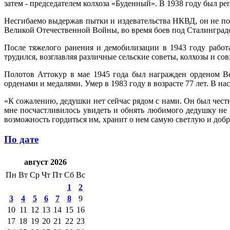
затем - председателем колхоза «Буденный». В 1938 году был ре
Несгибаемо выдержав пытки и издевательства НКВД, он не по
Великой Отечественной Войны, во время боев под Сталинградо
После тяжелого ранения и демобилизации в 1943 году работ
трудился, возглавляя различные сельские советы, колхозы и сов
Полотов Аттокур в мае 1945 года был награжден орденом В
орденами и медалями. Умер в 1983 году в возрасте 77 лет. В н
«К сожалению, дедушки нет сейчас рядом с нами. Он был честн
мне посчастливилось увидеть и обнять любимого дедушку не
возможность гордиться им, хранит о нем самую светлую и доб
По дате
август 2026
Пн
Вт
Ср
Чт
Пт
Сб
Вс
1
2
3
4
5
6
7
8
9
10
11
12
13
14
15
16
17
18
19
20
21
22
23