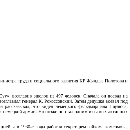
инистра труда и социального развития КР Жылдыз Полотова и
уу», возглавив эшелон из 497 человек. Сначала он воевал на
зглавлял генерал К. Рокоссовский. Затем дедушка воевал под
он рассказывал, что видел немецкого фельдмаршала Паулюса,
 немецкой армии. Но позже он стал одним из самых активных
ией, а в 1930-е годы работал секретарем райкома комсомола,