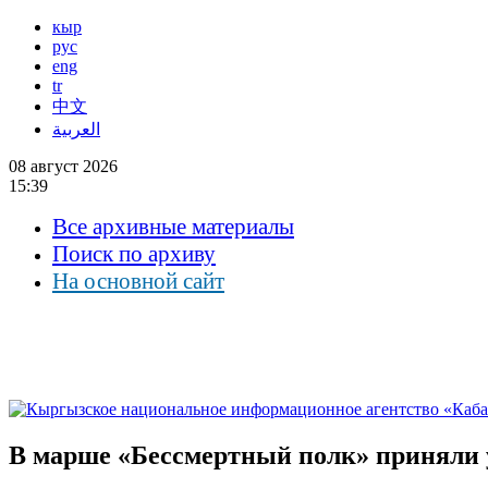
кыр
рус
eng
tr
中文
العربية
08 август 2026
15:39
Все архивные материалы
Поиск по архиву
На основной сайт
В марше «Бессмертный полк» приняли у