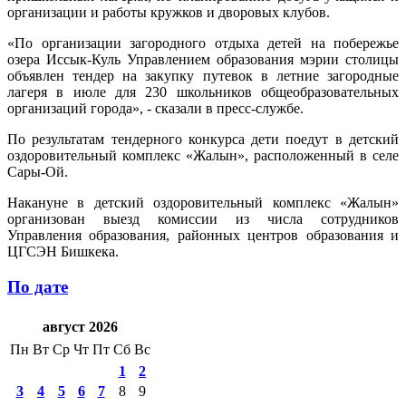
организации и работы кружков и дворовых клубов.
«По организации загородного отдыха детей на побережье
озера Иссык-Куль Управлением образования мэрии столицы
объявлен тендер на закупку путевок в летние загородные
лагеря в июле для 230 школьников общеобразовательных
организаций города», - сказали в пресс-службе.
По результатам тендерного конкурса дети поедут в детский
оздоровительный комплекс «Жалын», расположенный в селе
Сары-Ой.
Накануне в детский оздоровительный комплекс «Жалын»
организован выезд комиссии из числа сотрудников
Управления образования, районных центров образования и
ЦГСЭН Бишкека.
По дате
август 2026
Пн
Вт
Ср
Чт
Пт
Сб
Вс
1
2
3
4
5
6
7
8
9