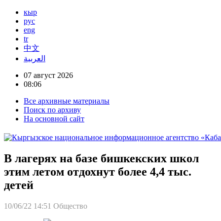
кыр
рус
eng
tr
中文
العربية
07 август 2026
08:06
Все архивные материалы
Поиск по архиву
На основной сайт
В лагерях на базе бишкекских школ
этим летом отдохнут более 4,4 тыс.
детей
10/06/22 14:51
Общество