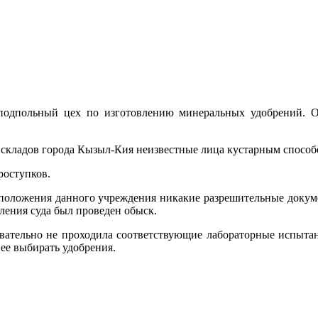
подпольный цех по изготовлению минеральных удобрений. О
з складов города Кызыл-Кия неизвестные лица кустарным спосо
роступков.
сположения данного учреждения никакие разрешительные докум
вления суда был проведен обыск.
вательно не проходила соответствующие лабораторные испытани
ее выбирать удобрения.