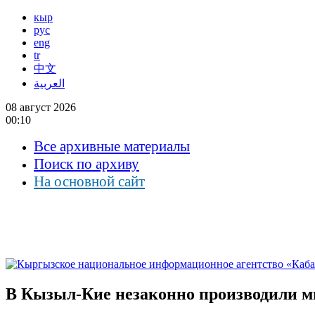
кыр
рус
eng
tr
中文
العربية
08 август 2026
00:10
Все архивные материалы
Поиск по архиву
На основной сайт
В Кызыл-Кие незаконно производили м