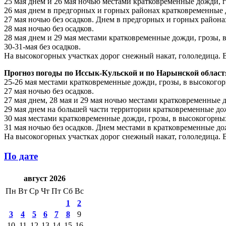
25 мая днем и 26 мая ночью местами кратковременные дожди, г
26 мая днем в предгорных и горных районах кратковременные д
27 мая ночью без осадков. Днем в предгорных и горных района
28 мая ночью без осадков.
28 мая днем и 29 мая местами кратковременные дожди, грозы, 
30-31-мая без осадков.
На высокогорных участках дорог снежный накат, гололедица. Ве
Прогноз погоды по Иссык-Кульской и по Нарынской облас
25-26 мая местами кратковременные дожди, грозы, в высокогор
27 мая ночью без осадков.
27 мая днем, 28 мая и 29 мая ночью местами кратковременные 
29 мая днем на большей части территории кратковременные дож
30 мая местами кратковременные дожди, грозы, в высокогорных
31 мая ночью без осадков. Днем местами в кратковременные до
На высокогорных участках дорог снежный накат, гололедица. Ве
По дате
август 2026
Пн
Вт
Ср
Чт
Пт
Сб
Вс
1
2
3
4
5
6
7
8
9
10
11
12
13
14
15
16