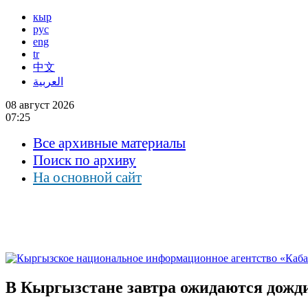
кыр
рус
eng
tr
中文
العربية
08 август 2026
07:25
Все архивные материалы
Поиск по архиву
На основной сайт
В Кыргызстане завтра ожидаются дожди