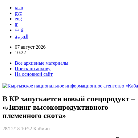
кыр
рус
eng
tr
中文
العربية
07 август 2026
10:22
Все архивные материалы
Поиск по архиву
На основной сайт
В КР запускается новый спецпродукт –
«Лизинг высокопродуктивного
племенного скота»
28/12/18 10:52
Кабмин