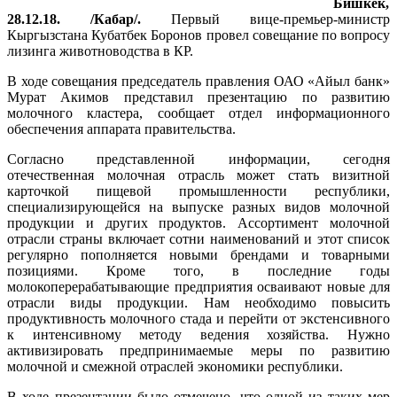
Бишкек,
28.12.18. /Кабар/.
Первый вице-премьер-министр
Кыргызстана Кубатбек Боронов провел совещание по вопросу
лизинга животноводства в КР.
В ходе совещания председатель правления ОАО «Айыл банк»
Мурат Акимов представил презентацию по развитию
молочного кластера, сообщает отдел информационного
обеспечения аппарата правительства.
Согласно представленной информации, сегодня
отечественная молочная отрасль может стать визитной
карточкой пищевой промышленности республики,
специализирующейся на выпуске разных видов молочной
продукции и других продуктов. Ассортимент молочной
отрасли страны включает сотни наименований и этот список
регулярно пополняется новыми брендами и товарными
позициями. Кроме того, в последние годы
молокоперерабатывающие предприятия осваивают новые для
отрасли виды продукции. Нам необходимо повысить
продуктивность молочного стада и перейти от экстенсивного
к интенсивному методу ведения хозяйства. Нужно
активизировать предпринимаемые меры по развитию
молочной и смежной отраслей экономики республики.
В ходе презентации было отмечено, что одной из таких мер