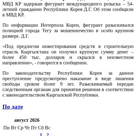
МВД КР задержан фигурант международного розыска – 54-
летний гражданин Республики Корея Д.Г. Об этом сообщили
в МВД КР.
По информации Интерпола Кореи, фигурант разыскивался
полицией города Тегу за мошенничество в особо крупном
размере. Д.Г.
«Под предлогом инвестирования средств в строительную
отрасль Кыргызстана он получил крупную сумму денег –
более 450 тыс. долларов и скрылся в неизвестном
направлении», - говорится в сообщении.
По законодательству Республики Корея за данное
преступление предусмотрено наказание в виде лишения
свободы сроком более 9 лет. Разыскиваемый передан
следственным органам для принятия решения в соответствии
с законодательством Кыргызской Республики.
По дате
август 2026
Пн
Вт
Ср
Чт
Пт
Сб
Вс
1
2