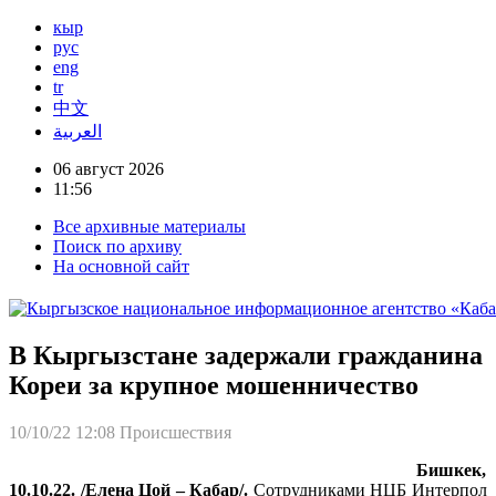
кыр
рус
eng
tr
中文
العربية
06 август 2026
11:56
Все архивные материалы
Поиск по архиву
На основной сайт
В Кыргызстане задержали гражданина
Кореи за крупное мошенничество
10/10/22 12:08
Происшествия
Бишкек,
10.10.22. /Елена Цой – Кабар/.
Сотрудниками НЦБ Интерпол