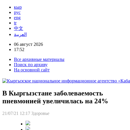
кыр
рус
eng
tr
中文
العربية
06 август 2026
17:52
Все архивные материалы
Поиск по архиву
На основной сайт
В Кыргызстане заболеваемость
пневмонией увеличилась на 24%
21/07/21 12:17
Здоровье