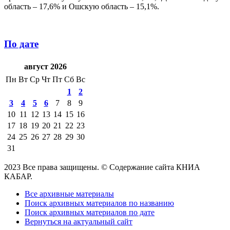
область – 17,6% и Ошскую область – 15,1%.
По дате
август 2026
Пн
Вт
Ср
Чт
Пт
Сб
Вс
1
2
3
4
5
6
7
8
9
10
11
12
13
14
15
16
17
18
19
20
21
22
23
24
25
26
27
28
29
30
31
2023 Все права защищены. © Содержание сайта КНИА
КАБАР.
Все архивные материалы
Поиск архивных материалов по названию
Поиск архивных материалов по дате
Вернуться на актуальный сайт