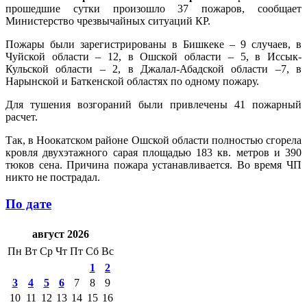
прошедшие сутки произошло 37 пожаров, сообщает
Министерство чрезвычайных ситуаций КР.
Пожары были зарегистрированы в Бишкеке – 9 случаев, в
Чуйской области – 12, в Ошской области – 5, в Иссык-
Кульской области – 2, в Джалал-Абадской области –7, в
Нарынской и Баткенской областях по одному пожару.
Для тушения возгораний были привлечены 41 пожарный
расчет.
Так, в Ноокатском районе Ошской области полностью сгорела
кровля двухэтажного сарая площадью 183 кв. метров и 390
тюков сена. Причина пожара устанавливается. Во время ЧП
никто не пострадал.
По дате
август 2026
Пн
Вт
Ср
Чт
Пт
Сб
Вс
1
2
3
4
5
6
7
8
9
10
11
12
13
14
15
16