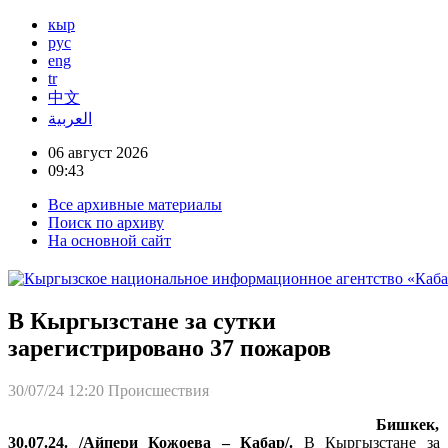
кыр
рус
eng
tr
中文
العربية
06 август 2026
09:43
Все архивные материалы
Поиск по архиву
На основной сайт
В Кыргызстане за сутки
зарегистрировано 37 пожаров
30/07/24 12:20
Происшествия
Бишкек,
30.07.24. /Айпери Кожоева – Кабар/.
В Кыргызстане за