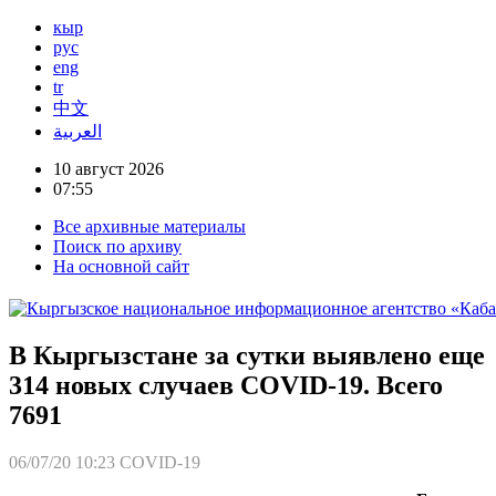
кыр
рус
eng
tr
中文
العربية
10 август 2026
07:55
Все архивные материалы
Поиск по архиву
На основной сайт
В Кыргызстане за сутки выявлено еще
314 новых случаев COVID-19. Всего
7691
06/07/20 10:23
COVID-19