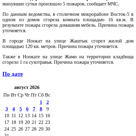
минувшие сутки произошло 5 пожаров, сообщает МЧС.
По данным ведомства, в столичном микрорайоне Восток-5 в
одном из домов сгорела комната площадью 16 кв.м. В
результате пожара сгорела домашняя мебель. Причина пожара
уточняется.
В городе Ноокат на улице Жаштык сгорел жилой дом
площадью 120 кв. метров. Причина пожара уточняется.
Также в Ноокате на улице Жами на территории кладбища
сгорело 1 га сухотравья. Причина пожара уточняется.
По дате
август 2026
Пн
Вт
Ср
Чт
Пт
Сб
Вс
1
2
3
4
5
6
7
8
9
10
11
12
13
14
15
16
17
18
19
20
21
22
23
24
25
26
27
28
29
30
31