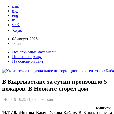
кыр
рус
eng
tr
中文
العربية
08 август 2026
10:22
Все архивные материалы
Поиск по архиву
На основной сайт
В Кыргызстане за сутки произошло 5
пожаров. В Ноокате сгорел дом
14/11/19 10:25
Происшествия
Бишкек,
14.11.19. /Индира Камчыбекова-Кабар/.
В Кыргызстане за