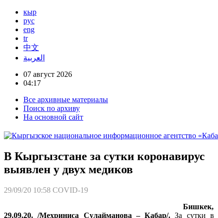
кыр
рус
eng
tr
中文
العربية
07 август 2026
04:17
Все архивные материалы
Поиск по архиву
На основной сайт
В Кыргызстане за сутки коронавирус
выявлен у двух медиков
29/09/20 10:58
COVID-19
Бишкек,
29.09.20. /Мехриниса Сулайманова – Кабар/.
За сутки в