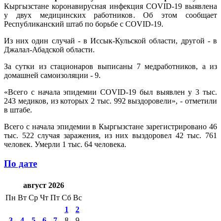
Кыргызстане коронавирусная инфекция COVID-19 выявлена
у двух медицинских работников. Об этом сообщает
Республиканский штаб по борьбе с COVID-19.
Из них один случай - в Иссык-Кульской области, другой - в
Джалал-Абадской области.
За сутки из стационаров выписаны 7 медработников, а из
домашней самоизоляции - 9.
«Всего с начала эпидемии COVID-19 был выявлен у 3 тыс.
243 медиков, из которых 2 тыс. 992 выздоровели», - отметили
в штабе.
Всего с начала эпидемии в Кыргызстане зарегистрировано 46
тыс. 522 случая заражения, из них выздоровел 42 тыс. 761
человек. Умерли 1 тыс. 64 человека.
По дате
август 2026
Пн
Вт
Ср
Чт
Пт
Сб
Вс
1
2
3
4
5
6
7
8
9