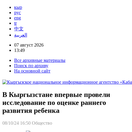
кыр
рус
eng
tr
中文
العربية
07 август 2026
13:49
Все архивные материалы
Поиск по архиву
На основной сайт
В Кыргызстане впервые провели
исследование по оценке раннего
развития ребенка
08/10/24 16:50
Общество