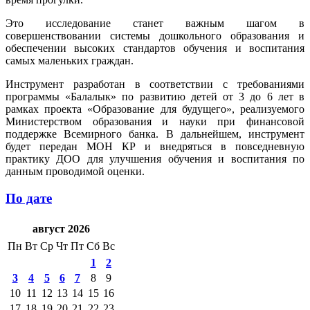
Это исследование станет важным шагом в
совершенствовании системы дошкольного образования и
обеспечении высоких стандартов обучения и воспитания
самых маленьких граждан.
Инструмент разработан в соответствии с требованиями
программы «Балалык» по развитию детей от 3 до 6 лет в
рамках проекта «Образование для будущего», реализуемого
Министерством образования и науки при финансовой
поддержке Всемирного банка. В дальнейшем, инструмент
будет передан МОН КР и внедряться в повседневную
практику ДОО для улучшения обучения и воспитания по
данным проводимой оценки.
По дате
август 2026
Пн
Вт
Ср
Чт
Пт
Сб
Вс
1
2
3
4
5
6
7
8
9
10
11
12
13
14
15
16
17
18
19
20
21
22
23