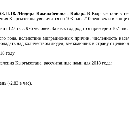
8.11.18. /Индира Камчыбекова - Кабар/.
В Кыргызстане в теч
ия Кыргызстана увеличится на 103 тыс. 210 человек и в конце го
т 127 тыс. 976 человек. За весь год родится примерно 167 тыс. 7
о года, вследствие миграционных причин, численность населе
обладать над количеством людей, въезжающих в страну с целью 
18 году
ления Кыргызстана, рассчитанные нами для 2018 года:
ь (-2.83 в час).