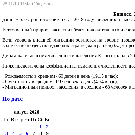
28/11/18 11:44
Общество
Бишкек, 2
данным электронного счетчика, в 2018 году численность населен
Естественный прирост населения будет положительным и состави
Если уровень внешней миграции останется на уровне прошлог
количество людей, покидающих страну (эмигрантов) будет пре
Динамика изменения численности населения Кыргызстана в 20
Ниже представлены коэффициенты изменения численности насе
- Рождаемость: в среднем 460 детей в день (19.15 в час);
- Смертность: в среднем 109 человек в день (4.54 в час);
- Миграционный прирост населения: в среднем - 68 человек в ден
По дате
август 2026
Пн
Вт
Ср
Чт
Пт
Сб
Вс
1
2
3
4
5
6
7
8
9