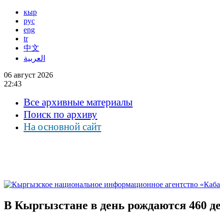
кыр
рус
eng
tr
中文
العربية
06 август 2026
22:43
Все архивные материалы
Поиск по архиву
На основной сайт
В Кыргызстане в день рождаются 460 д