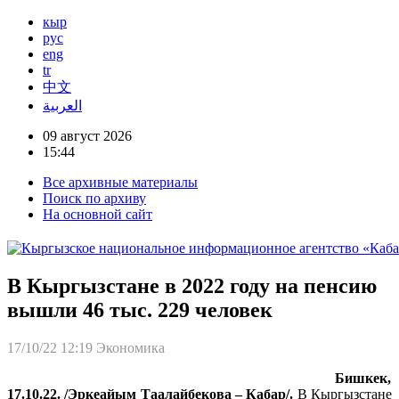
кыр
рус
eng
tr
中文
العربية
09 август 2026
15:44
Все архивные материалы
Поиск по архиву
На основной сайт
В Кыргызстане в 2022 году на пенсию
вышли 46 тыс. 229 человек
17/10/22 12:19
Экономика
Бишкек,
17.10.22. /Эркеайым Таалайбекова – Кабар/.
В Кыргызстане