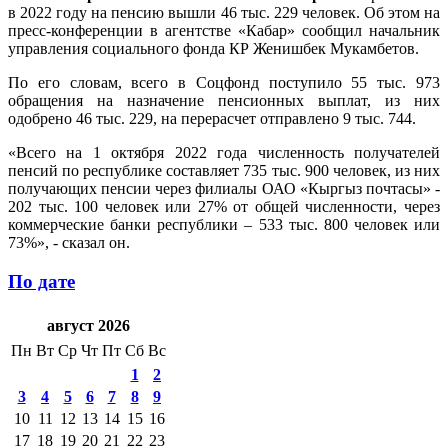
в 2022 году на пенсию вышли 46 тыс. 229 человек. Об этом на
пресс-конференции в агентстве «Кабар» сообщил начальник
управления социального фонда КР Женишбек Мукамбетов.
По его словам, всего в Соцфонд поступило 55 тыс. 973
обращения на назначение пенсионных выплат, из них
одобрено 46 тыс. 229, на перерасчет отправлено 9 тыс. 744.
«Всего на 1 октября 2022 года численность получателей
пенсий по республике составляет 735 тыс. 900 человек, из них
получающих пенсии через филиалы ОАО «Кыргыз почтасы» -
202 тыс. 100 человек или 27% от общей численности, через
коммерческие банки республики – 533 тыс. 800 человек или
73%», - сказал он.
По дате
август 2026
Пн
Вт
Ср
Чт
Пт
Сб
Вс
1
2
3
4
5
6
7
8
9
10
11
12
13
14
15
16
17
18
19
20
21
22
23