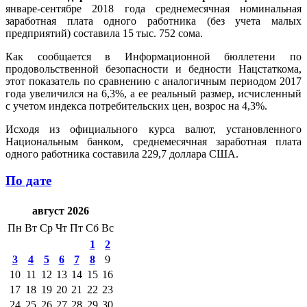
январе-сентябре 2018 года среднемесячная номинальная
заработная плата одного работника (без учета малых
предприятий) составила 15 тыс. 752 сома.
Как сообщается в Информационной бюллетени по
продовольственной безопасности и бедности Нацстаткома,
этот показатель по сравнению с аналогичным периодом 2017
года увеличился на 6,3%, а ее реальный размер, исчисленный
с учетом индекса потребительских цен, возрос на 4,3%.
Исходя из официального курса валют, установленного
Национальным банком, среднемесячная заработная плата
одного работника составила 229,7 доллара США.
По дате
август 2026
Пн
Вт
Ср
Чт
Пт
Сб
Вс
1
2
3
4
5
6
7
8
9
10
11
12
13
14
15
16
17
18
19
20
21
22
23
24
25
26
27
28
29
30