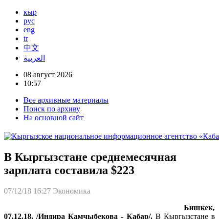
кыр
рус
eng
tr
中文
العربية
08 август 2026
10:57
Все архивные материалы
Поиск по архиву
На основной сайт
В Кыргызстане среднемесячная
зарплата составила $223
07/12/18 16:27
Экономика
Бишкек,
07.12.18. /Индира Камчыбекова - Кабар/.
В Кыргызстане в