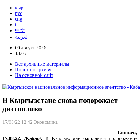
кыр
рус
eng
tr
中文
العربية
06 август 2026
13:05
Все архивные материалы
Поиск по архиву
На основной сайт
В Кыргызстане снова подорожает
дизтопливо
17/08/22 12:42
Экономика
Бишкек,
17.08.22. /Кабар/.
В Кыргызстане ожидается подорожание