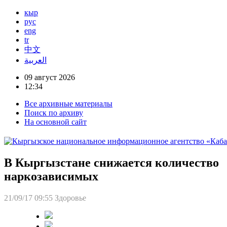
кыр
рус
eng
tr
中文
العربية
09 август 2026
12:34
Все архивные материалы
Поиск по архиву
На основной сайт
В Кыргызстане снижается количество
наркозависимых
21/09/17 09:55
Здоровье