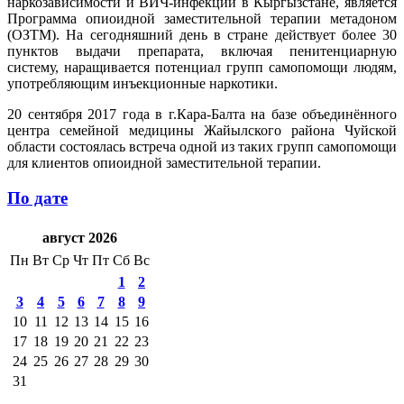
наркозависимости и ВИЧ-инфекции в Кыргызстане, является
Программа опиоидной заместительной терапии метадоном
(ОЗТМ). На сегодняшний день в стране действует более 30
пунктов выдачи препарата, включая пенитенциарную
систему, наращивается потенциал групп самопомощи людям,
употребляющим инъекционные наркотики.
20 сентября 2017 года в г.Кара-Балта на базе объединённого
центра семейной медицины Жайылского района Чуйской
области состоялась встреча одной из таких групп самопомощи
для клиентов опиоидной заместительной терапии.
По дате
август 2026
Пн
Вт
Ср
Чт
Пт
Сб
Вс
1
2
3
4
5
6
7
8
9
10
11
12
13
14
15
16
17
18
19
20
21
22
23
24
25
26
27
28
29
30
31