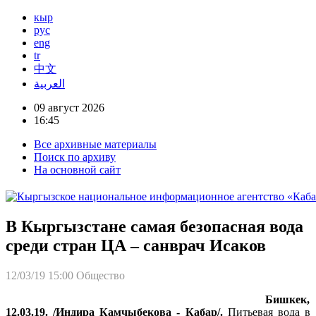
кыр
рус
eng
tr
中文
العربية
09 август 2026
16:45
Все архивные материалы
Поиск по архиву
На основной сайт
В Кыргызстане самая безопасная вода
среди стран ЦА – санврач Исаков
12/03/19 15:00
Общество
Бишкек,
12.03.19. /Индира Камчыбекова - Кабар/.
Питьевая вода в