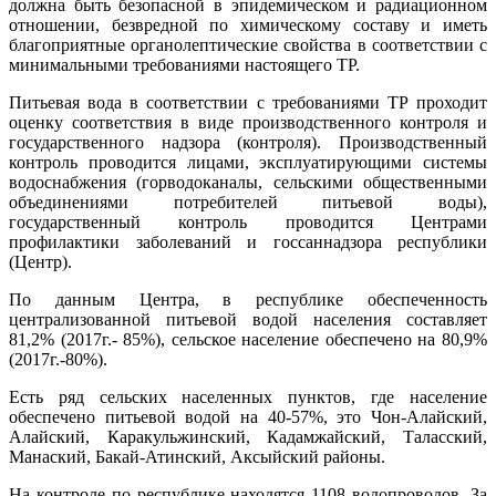
должна быть безопасной в эпидемическом и радиационном
отношении, безвредной по химическому составу и иметь
благоприятные органолептические свойства в соответствии с
минимальными требованиями настоящего ТР.
Питьевая вода в соответствии с требованиями ТР проходит
оценку соответствия в виде производственного контроля и
государственного надзора (контроля). Производственный
контроль проводится лицами, эксплуатирующими системы
водоснабжения (горводоканалы, сельскими общественными
объединениями потребителей питьевой воды),
государственный контроль проводится Центрами
профилактики заболеваний и госсаннадзора республики
(Центр).
По данным Центра, в республике обеспеченность
централизованной питьевой водой населения составляет
81,2% (2017г.- 85%), сельское население обеспечено на 80,9%
(2017г.-80%).
Есть ряд сельских населенных пунктов, где население
обеспечено питьевой водой на 40-57%, это Чон-Алайский,
Алайский, Каракульжинский, Кадамжайский, Таласский,
Манаский, Бакай-Атинский, Аксыйский районы.
На контроле по республике находятся 1108 водопроводов. За